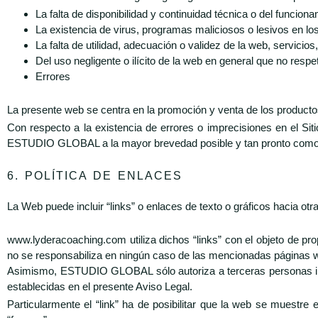
La falta de disponibilidad y continuidad técnica o del funciona
La existencia de virus, programas maliciosos o lesivos en lo
La falta de utilidad, adecuación o validez de la web, servicio
Del uso negligente o ilícito de la web en general que no respe
Errores
La presente web se centra en la promoción y venta de los produc
Con respecto a la existencia de errores o imprecisiones en el S
ESTUDIO GLOBAL a la mayor brevedad posible y tan pronto como t
6. POLÍTICA DE ENLACES
La Web puede incluir “links” o enlaces de texto o gráficos hacia o
www.lyderacoaching.com utiliza dichos “links” con el objeto de
no se responsabiliza en ningún caso de las mencionadas páginas w
Asimismo, ESTUDIO GLOBAL sólo autoriza a terceras personas in
establecidas en el presente Aviso Legal.
Particularmente el “link” ha de posibilitar que la web se muestre