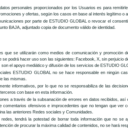
tos personales proporcionados por los Usuarios es para remitirle
omociones y ofertas, según los casos en base al interés legítimo o 
omunicaciones por parte de ESTUDIO GLOBAL o revocar el consentimi
sunto BAJA, adjuntado copia de documento válido de identidad.
ales que se utilizarán como medios de comunicación y promoción 
e podrá hacer uso son las siguientes: Facebook, X, sin perjuicio de 
os son el apoyo mediático y difusión de los servicios de ESTUDIO G
sociales ESTUDIO GLOBAL no se hace responsable en ningún caso 
 de las mismas.
ente informativos, por lo que no se responsabiliza de las decision
 terceros con base en esta información.
s a través de la subsanación de errores en datos recibidos, así co
bre comentarios ofensivos e improcedentes que no tengan que ver co
tina las anteriores Redes sociales y Comunidades.
s, tendrá la potestad de borrar toda información que no se ajus
intención de procurar la máxima calidad de contenidos, no se hará res