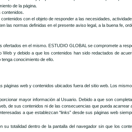
miento de la página.
s contenidos.
s, contenidos con el objeto de responder a las necesidades, actividad
ten las normas definidas en el presente aviso legal, a la buena fe, ord
tos ofertados en el mismo. ESTUDIO GLOBAL se compromete a respeta
itio Web y debido a que los contenidos han sido redactados de acue
enga conocimiento de ello.
tras páginas web y contenidos ubicados fuera del sitio web. Los mism
 proporcionar mayor información al Usuario. Debido a que son com
eb, de sus contenidos ni de las consecuencias que pueda acarrear a
teresadas a que establezcan “links” desde sus páginas web siempr
 en su totalidad dentro de la pantalla del navegador sin que los co