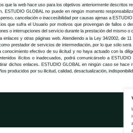
 que la web hace uso para los objetivos anteriormente descritos req
ión. ESTUDIO GLOBAL no puede en ningún momento responsabilizarse 
uspenso, cancelación o inaccesibilidad por causas ajenas a ESTUD
s que sufra el Usuario por motivos que provengan de fallos o des
es o interrupciones del servicio durante la prestación del mismo o c
 enlaces y otras páginas web. Atendiendo a la Ley 34/2002, de 11 de
o prestador de servicios de intermediación, por lo que sólo será r
onocimiento efectivo de su ilicitud y no haya actuado con la dilige
contenidos ilícitos o inadecuados, podrá comunicárselo a ESTUDIO
a retirar dichos enlaces. ESTUDIO GLOBAL en ningún caso se hace r
 producidos por su ilicitud, calidad, desactualización, indisponibilidad