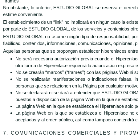
“frames”.
No obstante, lo anterior, ESTUDIO GLOBAL se reserva el derecho a
estime conveniente.
El establecimiento de un “link” no implicará en ningún caso la exi
por parte de ESTUDIO GLOBAL, de los servicios y contenidos ofre
ESTUDIO GLOBAL no asume ningún tipo de responsabilidad, por los
fiabilidad, contenidos, informaciones, comunicaciones, opiniones
Aquellas personas que se propongan establecer hiperenlaces entre 
No será necesaria autorización previa cuando el Hiperenlac
otra forma de Hiperenlace requerirá la autorización expres
No se crearán “marcos” (“frames”) con las páginas Web n
No se realizarán manifestaciones o indicaciones falsas,
personas que se relacionen en la Página por cualquier motivo
No se declarará ni se dará a entender que ESTUDIO GLOBAL 
puestos a disposición de la página Web en la que se establec
La página Web en la que se establezca el Hiperenlace solo pod
La página Web en la que se establezca el Hiperenlace no c
aceptadas y al orden público, así como tampoco contendrá co
7. COMUNICACIONES COMERCIALES Y PROM