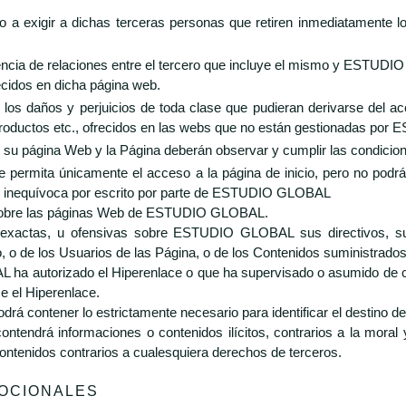
 exigir a dichas terceras personas que retiren inmediatamente los
stencia de relaciones entre el tercero que incluye el mismo y ESTUD
cidos en dicha página web.
 daños y perjuicios de toda clase que pudieran derivarse del acces
, productos etc., ofrecidos en las webs que no están gestionadas p
su página Web y la Página deberán observar y cumplir las condicion
e permita únicamente el acceso a la página de inicio, pero no podrá
a e inequívoca por escrito por parte de ESTUDIO GLOBAL
i sobre las páginas Web de ESTUDIO GLOBAL.
 inexactas, u ofensivas sobre ESTUDIO GLOBAL sus directivos, s
, o de los Usuarios de las Página, o de los Contenidos suministrados
ha autorizado el Hiperenlace o que ha supervisado o asumido de cu
e el Hiperenlace.
rá contener lo estrictamente necesario para identificar el destino de
ontendrá informaciones o contenidos ilícitos, contrarios a la mora
ntenidos contrarios a cualesquiera derechos de terceros.
OCIONALES